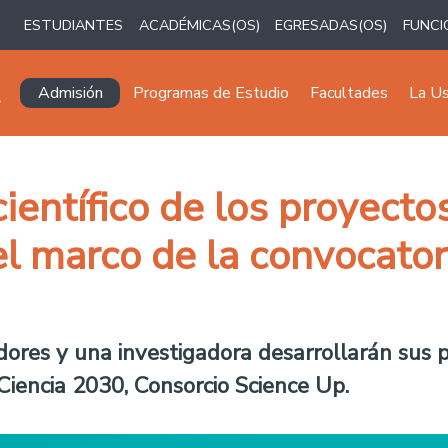
ESTUDIANTES
ACADÉMICAS(OS)
EGRESADAS(OS)
FUNCI
Navegación principal
Admisión
Programas de Estudio
Facultades
La U
ientífico de los proyecto
el marco de la convocator
dores y una investigadora desarrollarán sus 
Ciencia 2030, Consorcio Science Up.