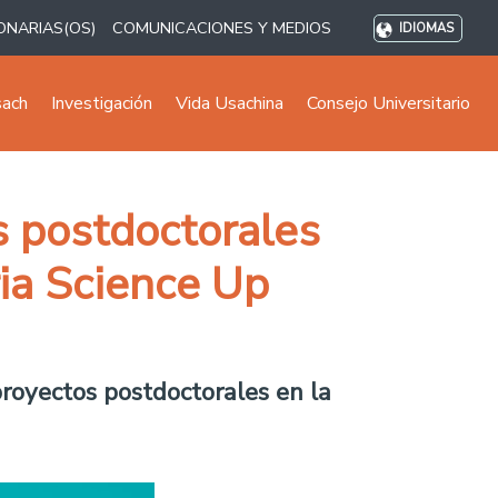
ONARIAS(OS)
COMUNICACIONES Y MEDIOS
IDIOMAS
sach
Investigación
Vida Usachina
Consejo Universitario
s postdoctorales
ia Science Up
proyectos postdoctorales en la