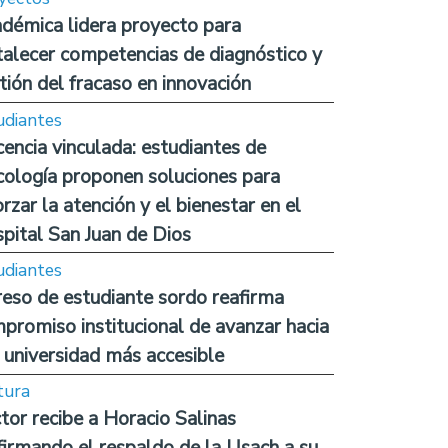
démica lidera proyecto para
talecer competencias de diagnóstico y
tión del fracaso en innovación
udiantes
encia vinculada: estudiantes de
cología proponen soluciones para
orzar la atención y el bienestar en el
pital San Juan de Dios
udiantes
reso de estudiante sordo reafirma
promiso institucional de avanzar hacia
 universidad más accesible
tura
tor recibe a Horacio Salinas
firmando el respaldo de la Usach a su