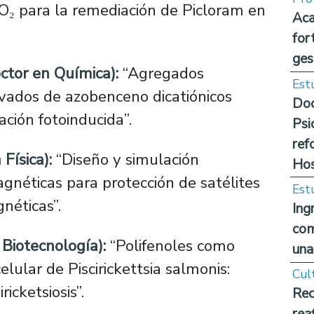
O₂ para la remediación de Picloram en
Aca
for
ges
ctor en Química):
“Agregados
Est
vados de azobenceno dicatiónicos
Doc
ación fotoinducida”.
Psi
ref
Física):
“Diseño y simulación
Hos
néticas para protección de satélites
Est
néticas”.
Ing
com
Biotecnología):
“Polifenoles como
una
celular de Piscirickettsia salmonis:
Cul
ricketsiosis”.
Rec
rea