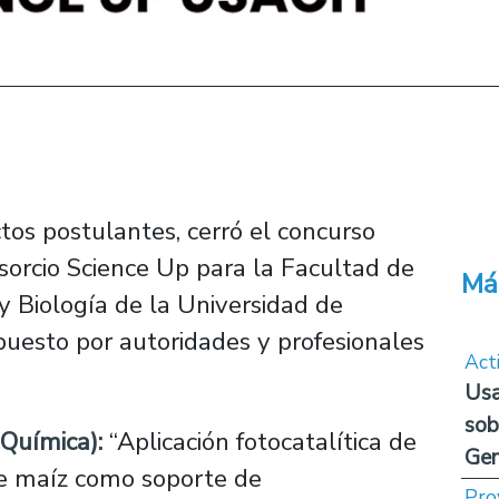
ectos postulantes, cerró el concurso
sorcio Science Up para la Facultad de
Má
y Biología de la Universidad de
puesto por autoridades y profesionales
Act
Usa
sob
Química):
“Aplicación fotocatalítica de
Ge
de maíz como soporte de
Pro