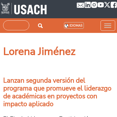
Pasar al contenido principal
Buscar
IDIOMAS
Lorena Jiménez
Lanzan segunda versión del
programa que promueve el liderazgo
de académicas en proyectos con
impacto aplicado