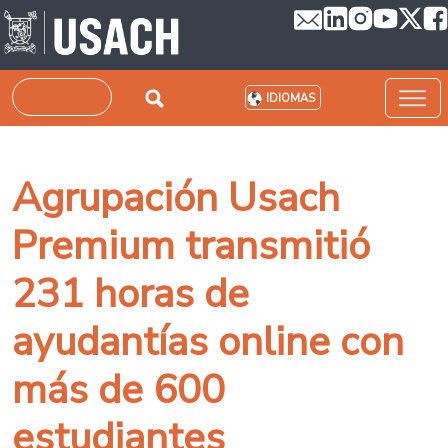
Pasar al contenido principal
Buscar
IDIOMAS
Agrupación Usach
Premium transmitió
231 horas de
ayudantías online con
más de 600
estudiantes