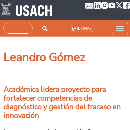
Pasar al contenido principal
Buscar
IDIOMAS
Leandro Gómez
Académica lidera proyecto para
fortalecer competencias de
diagnóstico y gestión del fracaso en
innovación