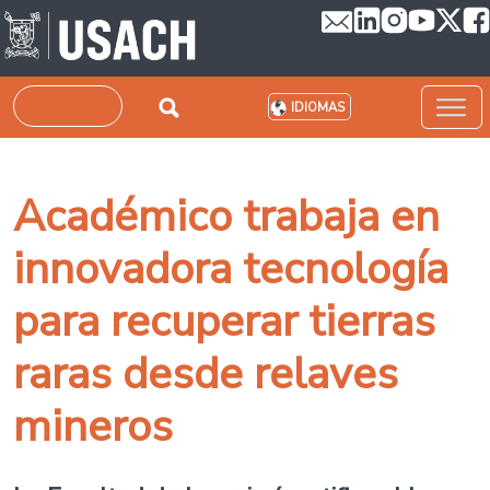
Pasar al contenido principal
Buscar
IDIOMAS
Académico trabaja en
innovadora tecnología
para recuperar tierras
raras desde relaves
mineros