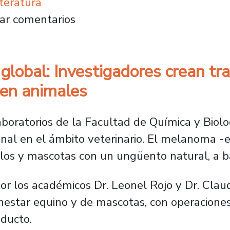
teratura
ovadora herramienta para la detección tempr
ar comentarios
global: Investigadores crean tr
l en animales
aboratorios de la Facultad de Química y Biol
nal en el ámbito veterinario. El melanoma -e
los y mascotas con un ungüento natural, a ba
or los académicos Dr. Leonel Rojo y Dr. Claud
estar equino y de mascotas, con operaciones
oducto.