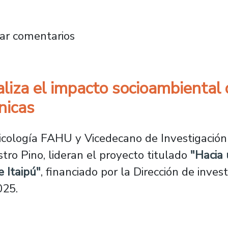
a de balas”: investigación analiza cómo las 
ar comentarios
liza el impacto socioambiental d
nicas
icología FAHU y Vicedecano de Investigación y
ro Pino, lideran el proyecto titulado
"Hacia 
e Itaipú"
, financiado por la Dirección de inves
025.