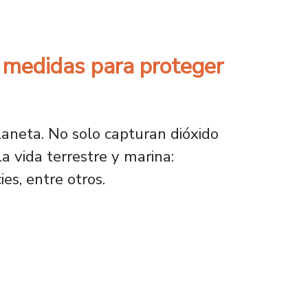
r medidas para proteger
aneta. No solo capturan dióxido
a vida terrestre y marina:
s, entre otros.
as para proteger los humedales en Chile