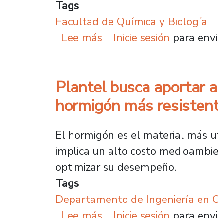
Tags
Facultad de Química y Biología
sobre Innovación con im
Lee más
Inicie sesión
para envi
Plantel busca aportar a 
hormigón más resistent
El hormigón es el material más ut
implica un alto costo medioambi
optimizar su desempeño.
Tags
Departamento de Ingeniería en O
sobre Plantel busca apo
Lee más
Inicie sesión
para envi