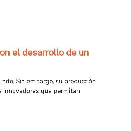
to natural contra el cáncer de piel en animal
con el desarrollo de un
mundo. Sin embargo, su producción
s innovadoras que permitan
 desarrollo de un hormigón más resistente y s