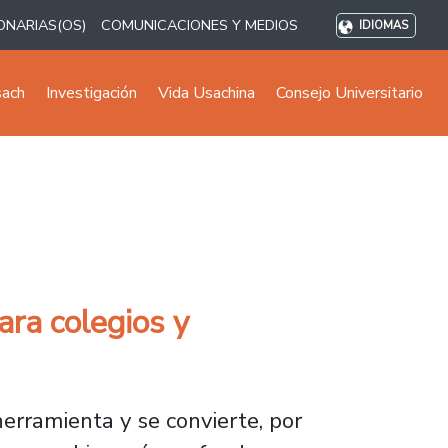
ONARIAS(OS)
COMUNICACIONES Y MEDIOS
IDIOMAS
sach
Investigación
Vida Usachina
Consejo Universitario
ara colegios y
herramienta y se convierte, por