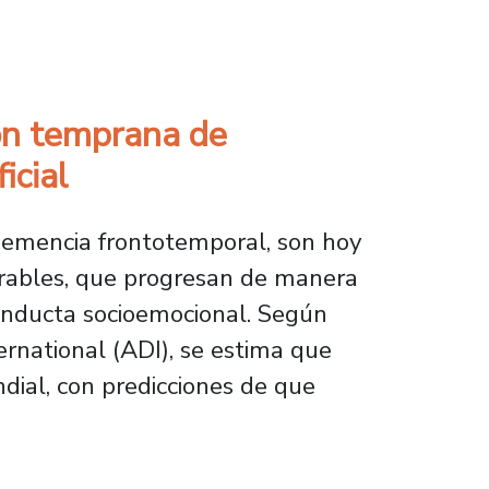
 hidroeléctricas en comunidades amazónicas
ón temprana de
icial
demencia frontotemporal, son hoy
curables, que progresan de manera
onducta socioemocional. Según
rnational (ADI), se estima que
dial, con predicciones de que