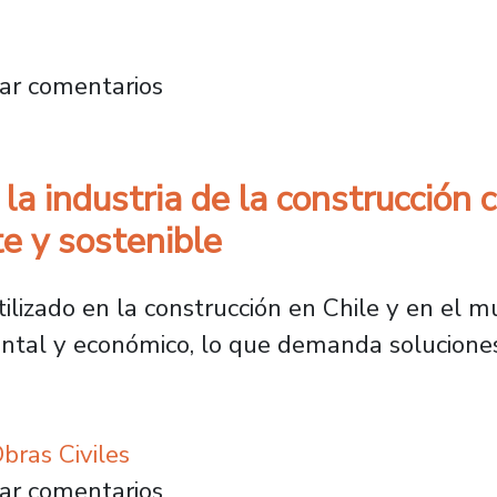
pacto global: Investigadores crean tratamien
ar comentarios
la industria de la construcción 
e y sostenible
ilizado en la construcción en Chile y en el 
ental y económico, lo que demanda solucione
bras Civiles
rtar a la industria de la construcción con el
ar comentarios