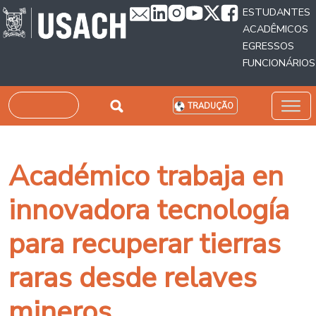
Passar para o conteúdo principal
ESTUDANTES
ACADÊMICOS
EGRESSOS
FUNCIONÁRIOS
Pesquisar
TRADUÇÃO
Académico trabaja en
innovadora tecnología
para recuperar tierras
raras desde relaves
mineros