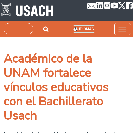
Pasar al contenido principal
Buscar
IDIOMAS
Académico de la
UNAM fortalece
vínculos educativos
con el Bachillerato
Usach