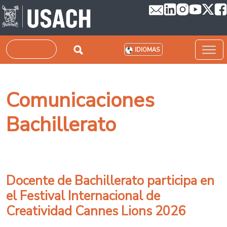
Pasar al contenido principal
Buscar
IDIOMAS
Comunicaciones
Bachillerato
Docente de Bachillerato participa en
el Festival Internacional de
Creatividad Cannes Lions 2026