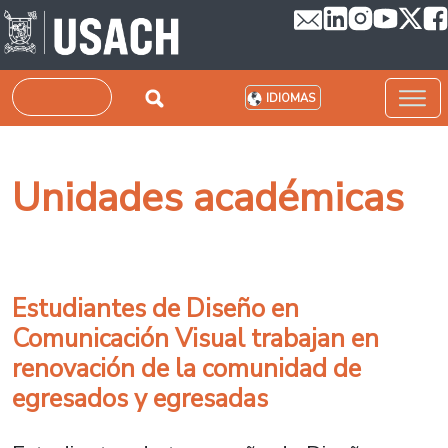
Pasar al contenido principal
Buscar
IDIOMAS
Unidades académicas
Estudiantes de Diseño en
Comunicación Visual trabajan en
renovación de la comunidad de
egresados y egresadas