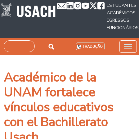
Passar para o conteúdo principal
ESTUDANTES
ACADÊMICOS
EGRESSOS
FUNCIONÁRIOS
Pesquisar
TRADUÇÃO
Académico de la
UNAM fortalece
vínculos educativos
con el Bachillerato
Usach