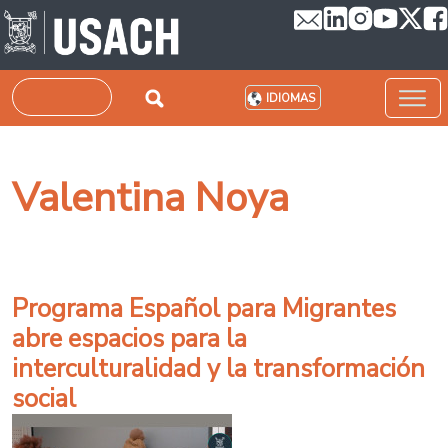
Pasar al contenido principal
Buscar
IDIOMAS
Valentina Noya
Programa Español para Migrantes
abre espacios para la
interculturalidad y la transformación
social