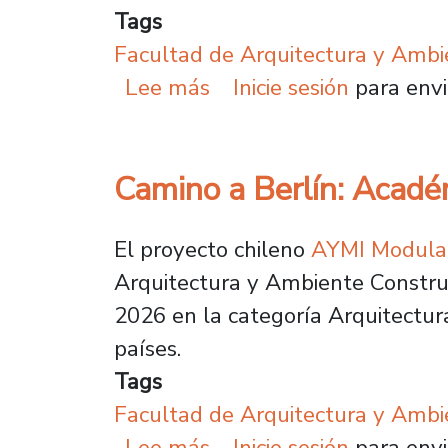
Tags
Facultad de Arquitectura y Ambi
sobre Estudiantes de Ar
Lee más
Inicie sesión
para envi
Camino a Berlín: Académ
El proyecto chileno
AYMI Modular
Arquitectura y Ambiente Construi
2026 en la categoría Arquitectur
países.
Tags
Facultad de Arquitectura y Ambi
sobre Camino a Berlín: 
Lee más
Inicie sesión
para envi