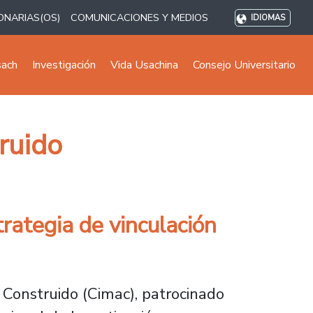
ONARIAS(OS)
COMUNICACIONES Y MEDIOS
IDIOMAS
sach
Investigación
Vida Usachina
Consejo Universitario
ruido
rategia de vinculación
 Construido (Cimac), patrocinado