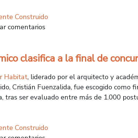
ente Construido
quitectura desarrollan proyectos de infraest
ar comentarios
ico clasifica a la final de con
 Habitat
, liderado por el arquitecto y acadé
do, Cristián Fuenzalida, fue escogido como f
a, tras ser evaluado entre más de 1.000 post
ente Construido
Académico clasifica a la final de concurso G
ar comentarios