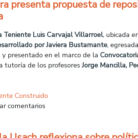
ra presenta propuesta de repos
a
a Teniente Luis Carvajal Villarroel
, ubicada e
esarrollado por Javiera Bustamante
, egresad
, y presentado en el marco de la
Convocatori
a tutoría de los profesores
Jorge Mancilla, P
ente Construido
tectura presenta propuesta de reposición par
ar comentarios
 Usach reflexiona sobre política