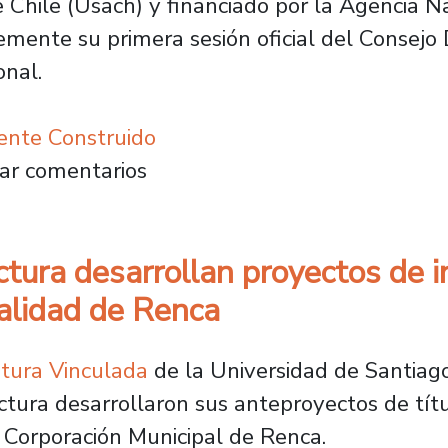
 Chile (Usach) y financiado por la Agencia Na
temente su primera sesión oficial del Consejo
onal.
ente Construido
u Consejo Directivo y proyecta su estrategia 
ar comentarios
tura desarrollan proyectos de i
palidad de Renca
tura Vinculada
de la Universidad de Santiago
ctura desarrollaron sus anteproyectos de títu
a Corporación Municipal de Renca.