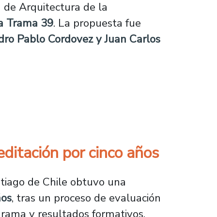
a de Arquitectura de la
a Trama 39
. La propuesta fue
edro Pablo Cordovez y Juan Carlos
a base científica en la Antártica
ditación por cinco años
tiago de Chile obtuvo una
ños
, tras un proceso de evaluación
grama y resultados formativos.