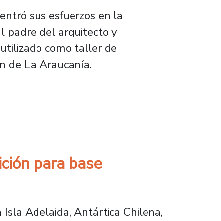
entró sus esfuerzos en la
l padre del arquitecto y
utilizado como taller de
ión de La Araucanía.
il para niñas y niños de La Araucanía
ición para base
n Isla Adelaida, Antártica Chilena,