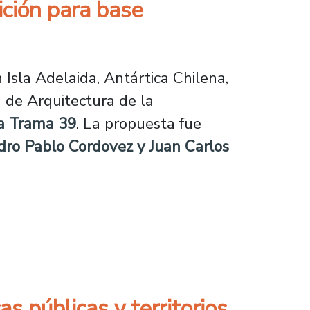
ición para base
n Isla Adelaida, Antártica Chilena,
a de Arquitectura de la
a Trama 39
. La propuesta fue
edro Pablo Cordovez y Juan Carlos
a base científica en la Antártica
s públicas y territorios