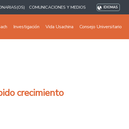
ONARIAS(OS)
COMUNICACIONES Y MEDIOS
IDIOMAS
sach
Investigación
Vida Usachina
Consejo Universitario
ido crecimiento