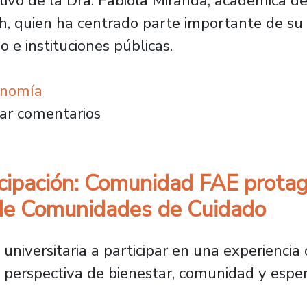
gativo de la Dra. Fabiola Miranda, académica 
h, quien ha centrado parte importante de su t
 e instituciones públicas.
onomía
los desafíos de una universidad más democrá
ar comentarios
icipación: Comunidad FAE protago
 de Comunidades de Cuidado
d universitaria a participar en una experienci
a perspectiva de bienestar, comunidad y espe