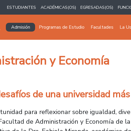
ESTUDIANTES
ACADÉMICAS(OS)
EGRESADAS(OS)
FUNCI
Navegación principal
Admisión
Programas de Estudio
Facultades
La U
istración y Economía
esafíos de una universidad más 
unidad para reflexionar sobre igualdad, dive
 Facultad de Administración y Economía de l