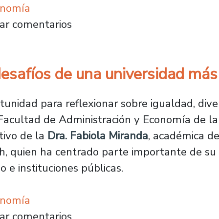
onomía
y participación: Comunidad FAE protagoniza 
ar comentarios
esafíos de una universidad más 
unidad para reflexionar sobre igualdad, dive
 Facultad de Administración y Economía de l
tivo de la
Dra. Fabiola Miranda
, académica d
h, quien ha centrado parte importante de su t
 e instituciones públicas.
onomía
los desafíos de una universidad más democrá
ar comentarios