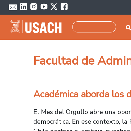
Pasar al contenido principal
Buscar
Facultad de Admin
Académica aborda los d
El Mes del Orgullo abre una oport
democrática. En ese contexto, la