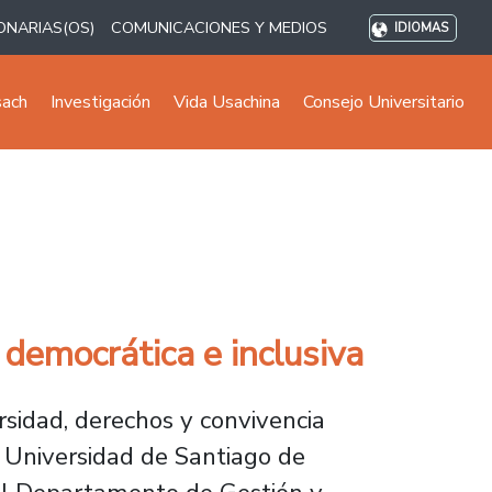
ONARIAS(OS)
COMUNICACIONES Y MEDIOS
IDIOMAS
sach
Investigación
Vida Usachina
Consejo Universitario
democrática e inclusiva
rsidad, derechos y convivencia
a Universidad de Santiago de