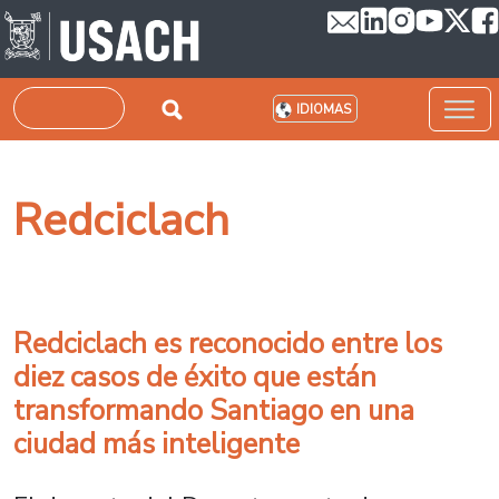
Pasar al contenido principal
Buscar
IDIOMAS
Redciclach
Redciclach es reconocido entre los
diez casos de éxito que están
transformando Santiago en una
ciudad más inteligente