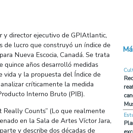
y director ejecutivo de GPIAtlantic,
es de lucro que construyó un índice de
Má
 para Nueva Escocia, Canadá. Se trata
e quince años desarrolló medidas
Cul
e vida y la propuesta del Índice de
Rec
analizar críticamente la medida
rea
roducto Interno Bruto (PIB).
can
Mus
 Really Counts”
(Lo que realmente
Est
renado en la Sala de Artes Víctor Jara,
Pla
mparte y describe dos décadas de
exc