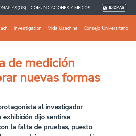
ONARIAS(OS)
COMUNICACIONES Y MEDIOS
IDIOMAS
sach
Investigación
Vida Usachina
Consejo Universitario
a de medición
orar nuevas formas
rotagonista al investigador
xhibición dijo sentirse
con la falta de pruebas, puesto