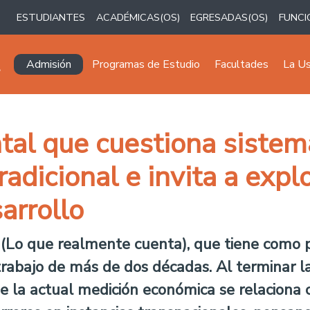
ESTUDIANTES
ACADÉMICAS(OS)
EGRESADAS(OS)
FUNCI
Navegación principal
Admisión
Programas de Estudio
Facultades
La U
al que cuestiona sistem
dicional e invita a expl
arrollo
(Lo que realmente cuenta), que tiene como p
abajo de más de dos décadas. Al terminar la e
 de la actual medición económica se relaciona 