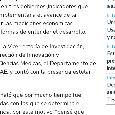
en tres gobiernos ,indicadores que
a a
omplementaria el avance de la
Est
Uni
ar las mediciones económicas
Usa
 formas de entender el desarrollo.
y n
la Vicerrectoría de Investigación,
Est
Est
Dirección de Innovación y
pre
Ciencias Médicas, el Departamento de
int
RAE, y contó con la presencia estelar
Int
Dep
se 
 señaló que por mucho tiempo fue
Tes
idas con las que se determina el
encia, por este motivo, “pensé que