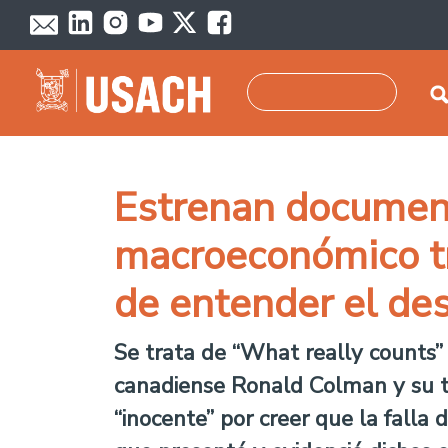
Pasar al contenido principal
Buscar
Estrenan document
macroeconómico tra
de entender el des
Se trata de “
What really counts”
canadiense Ronald Colman y su tr
“inocente” por creer que la falla