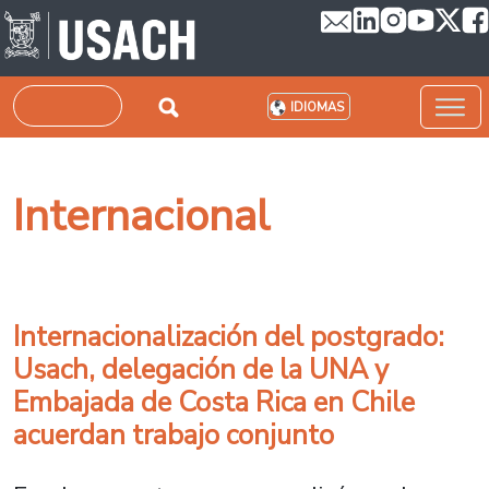
Pasar al contenido principal
Buscar
IDIOMAS
Internacional
Internacionalización del postgrado:
Usach, delegación de la UNA y
Embajada de Costa Rica en Chile
acuerdan trabajo conjunto