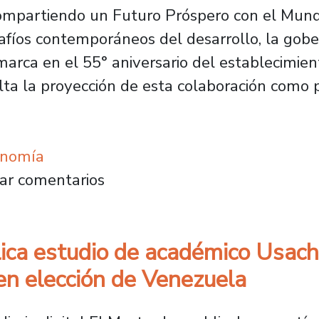
Compartiendo un Futuro Próspero con el Mundo
safíos contemporáneos del desarrollo, la gob
marca en el 55° aniversario del establecimien
alta la proyección de esta colaboración como
onomía
o de Medios de China realizan Diálogo Globa
ar comentarios
blica estudio de académico Usac
en elección de Venezuela