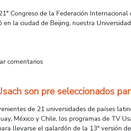
 21° Congreso de la Federación Internacional
bró en la ciudad de Beijing, nuestra Universid
con directores de universidades chinas que 
ar comentarios
ach son pre seleccionados para
venientes de 21 universidades de países lat
uguay, México y Chile, los programas de TV Us
para llevarse el galardón de la 13ª versión d