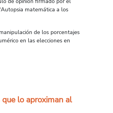
ulo de opinión firmado por el
 “Autopsia matemática a los
a manipulación de los porcentajes
numérico en las elecciones en
etectó manipulación de datos en elección de
s que lo aproximan al