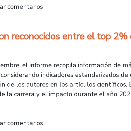
se reunió con académicos Usach para analiza
ar comentarios
n reconocidos entre el top 2% 
embre, el informe recopila información de m
s, considerando indicadores estandarizados de c
n de los autores en los artículos científicos. 
 de la carrera y el impacto durante el año 202
ach son reconocidos entre el top 2% de cien
ar comentarios