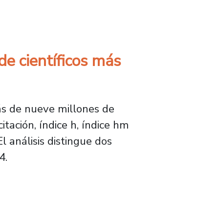
r las brechas de género del sistema escolar
de científicos más
ás de nueve millones de
itación, índice h, índice hm
El análisis distingue dos
4.
tíficos más citados del mundo