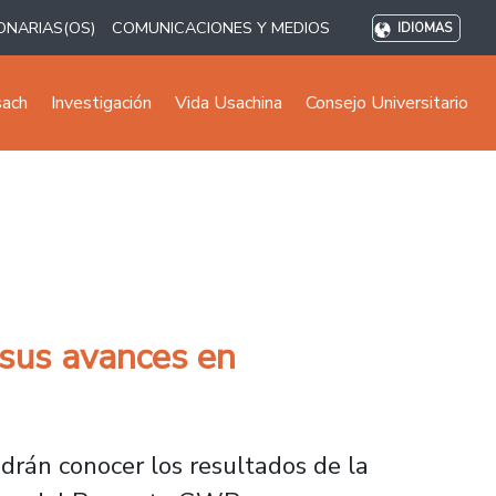
ONARIAS(OS)
COMUNICACIONES Y MEDIOS
IDIOMAS
sach
Investigación
Vida Usachina
Consejo Universitario
 sus avances en
drán conocer los resultados de la