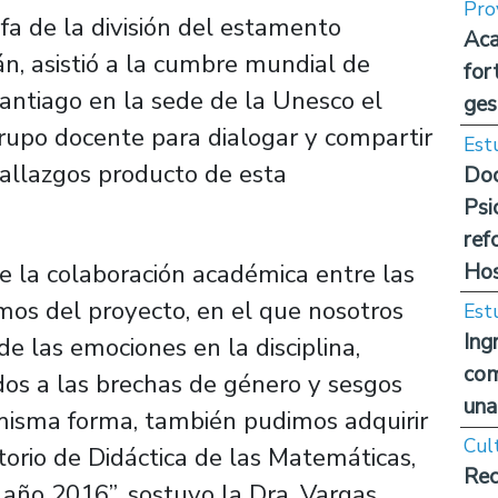
Pro
efa de la división del estamento
Aca
, asistió a la cumbre mundial de
for
antiago en la sede de la Unesco el
ges
grupo docente para dialogar y compartir
Est
hallazgos producto de esta
Doc
Psi
ref
Hos
de la colaboración académica entre las
mos del proyecto, en el que nosotros
Est
Ing
e las emociones en la disciplina,
com
dos a las brechas de género y sesgos
una
a misma forma, también pudimos adquirir
Cul
rio de Didáctica de las Matemáticas,
Rec
año 2016”, sostuvo la Dra. Vargas.