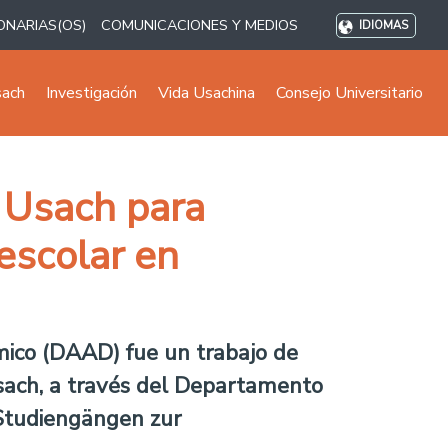
ONARIAS(OS)
COMUNICACIONES Y MEDIOS
IDIOMAS
sach
Investigación
Vida Usachina
Consejo Universitario
 Usach para
escolar en
émico (DAAD) fue un trabajo de
 Usach, a través del Departamento
 Studiengängen zur