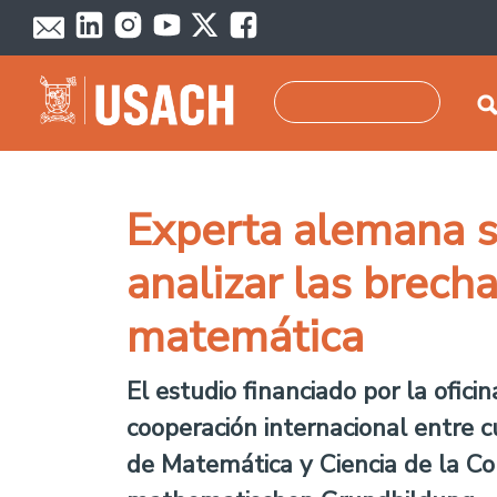
Pasar al contenido principal
Buscar
Experta alemana s
analizar las brech
matemática
El estudio financiado por la ofi
cooperación internacional entre c
de Matemática y Ciencia de la C