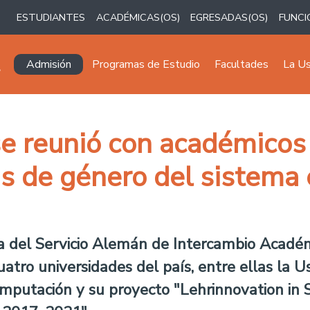
ESTUDIANTES
ACADÉMICAS(OS)
EGRESADAS(OS)
FUNCI
Navegación principal
Admisión
Programas de Estudio
Facultades
La U
e reunió con académicos
as de género del sistema 
cina del Servicio Alemán de Intercambio Acad
uatro universidades del país, entre ellas la
omputación y su proyecto "Lehrinnovation in