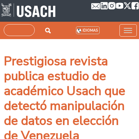
Pasar al contenido principal
Buscar
IDIOMAS
Prestigiosa revista
publica estudio de
académico Usach que
detectó manipulación
de datos en elección
de Venezuela