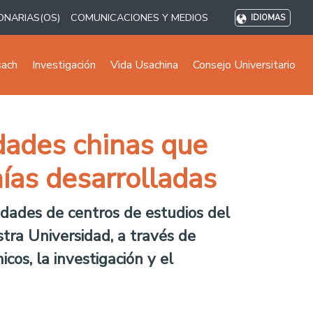
ONARIAS(OS)
COMUNICACIONES Y MEDIOS
IDIOMAS
sach
Investigación
Vida Usachina
Consejo Universitario
idades chinas que
ías desarrolladas
dades de centros de estudios del
stra Universidad, a través de
os, la investigación y el