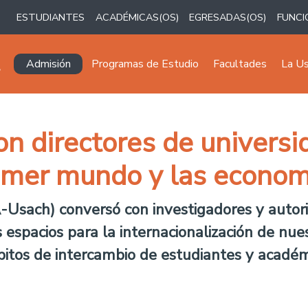
ESTUDIANTES
ACADÉMICAS(OS)
EGRESADAS(OS)
FUNCI
Navegación principal
Admisión
Programas de Estudio
Facultades
La U
on directores de univers
rimer mundo y las econom
-Usach) conversó con investigadores y autori
s espacios para la internacionalización de nue
itos de intercambio de estudiantes y académic