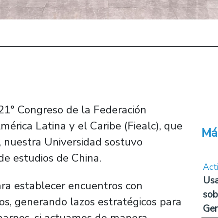
 21° Congreso de la Federación
mérica Latina y el Caribe (Fiealc), que
Má
g, nuestra Universidad sostuvo
de estudios de China.
Act
Usa
ra establecer encuentros con
sob
os, generando lazos estratégicos para
Ge
marnos, si actuamos de manera