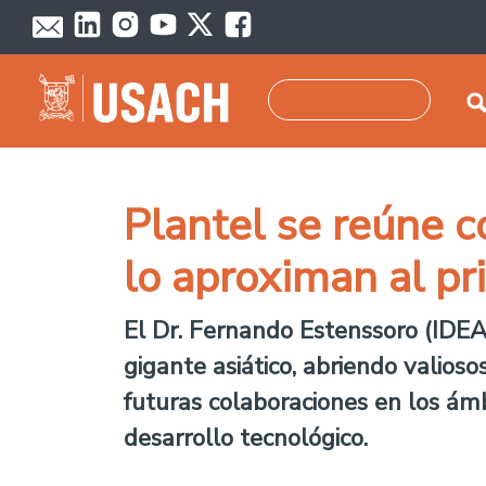
Pasar al contenido principal
Buscar
Plantel se reúne c
lo aproximan al p
El Dr. Fernando Estenssoro (IDEA
gigante asiático, abriendo valioso
futuras colaboraciones en los ámb
desarrollo tecnológico.