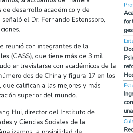
Pro
s de desarrollo académico y de
Aca
”, señaló el Dr. Fernando Estenssoro,
for
ciones.
ges
Est
se reunió con integrantes de la
Doc
les (CASS), que tiene más de 3 mil
Psi
pudo entrevistarse con académicos de la
ref
Hos
número dos de China y figura 17 en los
, que califican a las mejores y más
Est
Ing
cación superior del mundo.
com
una
ng Hui, director del Instituto de
es y Ciencias Sociales de la
Cul
Rec
Analizamos la posibilidad de