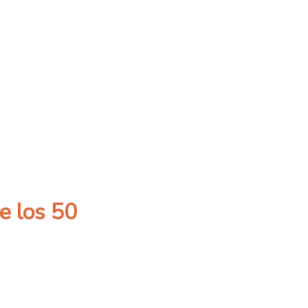
as en concurso Despega Usach
re los 50