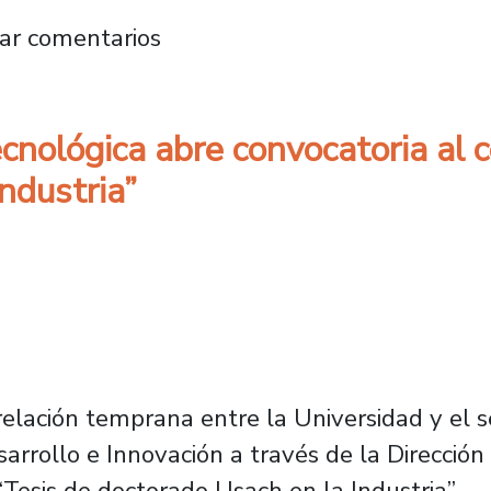
Usach el compromiso de empresas y MiPymes 
ar comentarios
cnológica abre convocatoria al 
ndustria”
elación temprana entre la Universidad y el s
esarrollo e Innovación a través de la Direcci
 “Tesis de doctorado Usach en la Industria”.