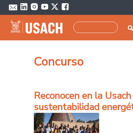
Pasar al contenido principal
Buscar
Concurso
Reconocen en la Usach
sustentabilidad energé