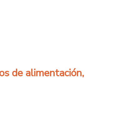
 “Tesis de doctorado Usach en la industria”
os de alimentación,