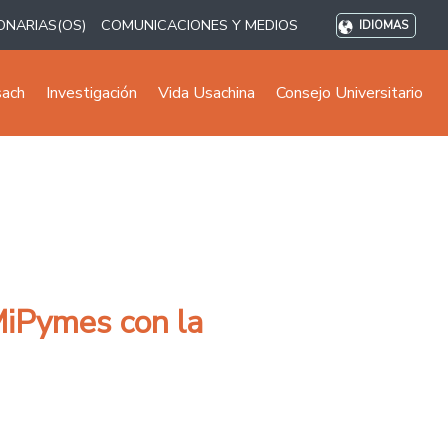
ONARIAS(OS)
COMUNICACIONES Y MEDIOS
IDIOMAS
sach
Investigación
Vida Usachina
Consejo Universitario
MiPymes con la