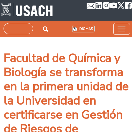
Pasar al contenido principal
Buscar
IDIOMAS
Facultad de Química y
Biología se transforma
en la primera unidad de
la Universidad en
certificarse en Gestión
de Riesgos de