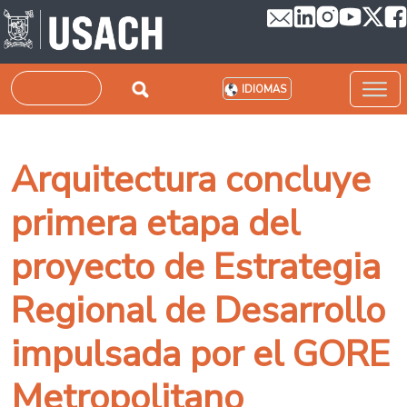
Pasar al contenido principal
Buscar
IDIOMAS
Arquitectura concluye
primera etapa del
proyecto de Estrategia
Regional de Desarrollo
impulsada por el GORE
Metropolitano