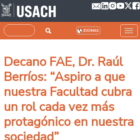
Pasar al contenido principal
Buscar
IDIOMAS
Decano FAE, Dr. Raúl
Berríos: “Aspiro a que
nuestra Facultad cubra
un rol cada vez más
protagónico en nuestra
sociedad”