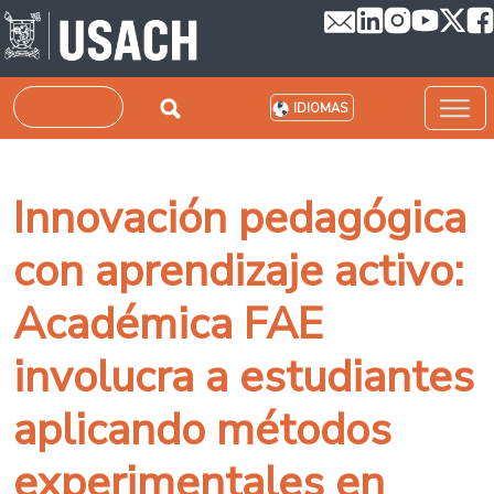
Pasar al contenido principal
Buscar
IDIOMAS
Innovación pedagógica
con aprendizaje activo:
Académica FAE
involucra a estudiantes
aplicando métodos
experimentales en