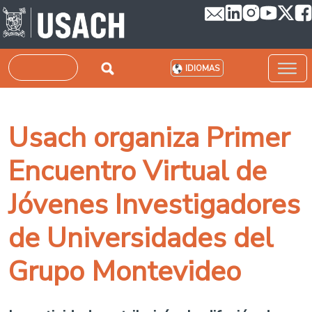
Pasar al contenido principal
Buscar
IDIOMAS
Usach organiza Primer
Encuentro Virtual de
Jóvenes Investigadores
de Universidades del
Grupo Montevideo