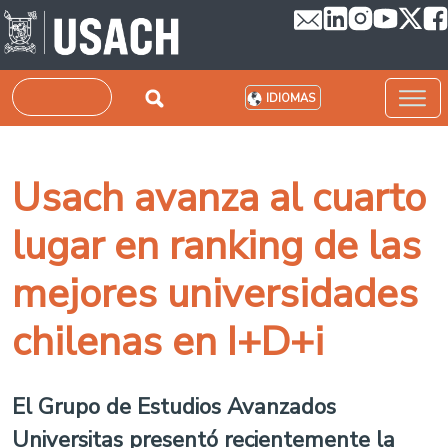
Pasar al contenido principal
Buscar
IDIOMAS
Usach avanza al cuarto
lugar en ranking de las
mejores universidades
chilenas en I+D+i
El Grupo de Estudios Avanzados
Universitas presentó recientemente la