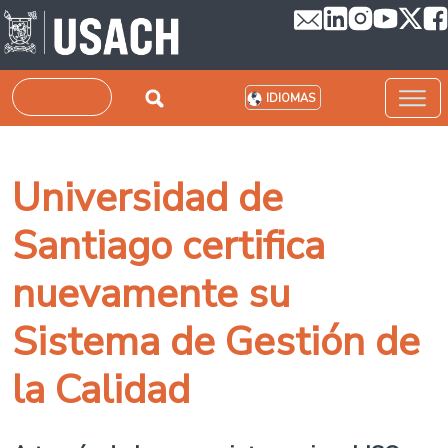
Pasar al contenido principal
Buscar
IDIOMAS
Universidad de
Santiago certifica
nuevamente su
Sistema de Gestión de
la Calidad