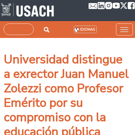
Pasar al contenido principal
Buscar
IDIOMAS
Universidad distingue
a exrector Juan Manuel
Zolezzi como Profesor
Emérito por su
compromiso con la
educación pública