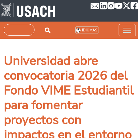
Pasar al contenido principal
Buscar
IDIOMAS
Universidad abre
convocatoria 2026 del
Fondo VIME Estudiantil
para fomentar
proyectos con
impactos en el entorno