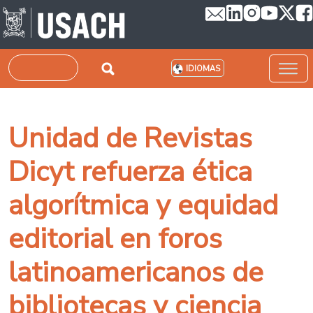
Pasar al contenido principal
Buscar
IDIOMAS
Unidad de Revistas
Dicyt refuerza ética
algorítmica y equidad
editorial en foros
latinoamericanos de
bibliotecas y ciencia