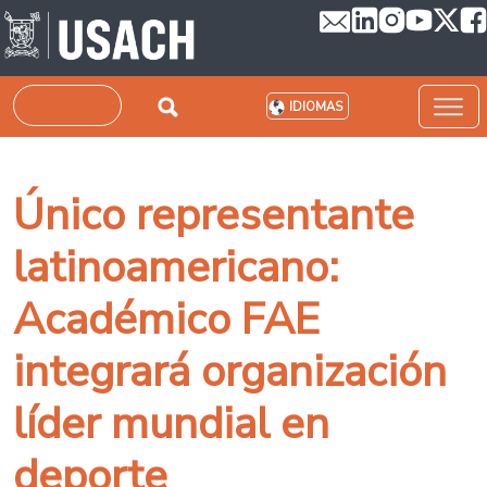
Pasar al contenido principal
Buscar
IDIOMAS
Único representante
latinoamericano:
Académico FAE
integrará organización
líder mundial en
deporte