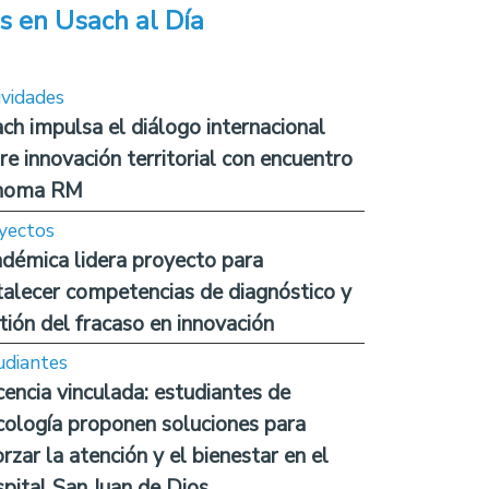
s en Usach al Día
ividades
ch impulsa el diálogo internacional
re innovación territorial con encuentro
noma RM
yectos
démica lidera proyecto para
talecer competencias de diagnóstico y
tión del fracaso en innovación
udiantes
encia vinculada: estudiantes de
cología proponen soluciones para
orzar la atención y el bienestar en el
pital San Juan de Dios