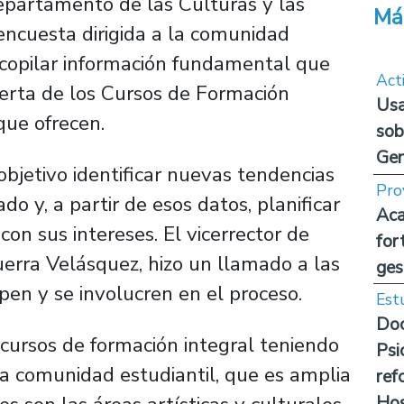
Departamento de las Culturas y las
Má
ncuesta dirigida a la comunidad
recopilar información fundamental que
Act
ferta de los Cursos de Formación
Usa
 que ofrecen.
sob
Ge
bjetivo identificar nuevas tendencias
Pro
o y, a partir de esos datos, planificar
Aca
on sus intereses. El vicerrector de
for
uerra Velásquez, hizo un llamado a las
ges
ipen y se involucren en el proceso.
Est
Doc
 cursos de formación integral teniendo
Psi
ra comunidad estudiantil, que es amplia
ref
Hos