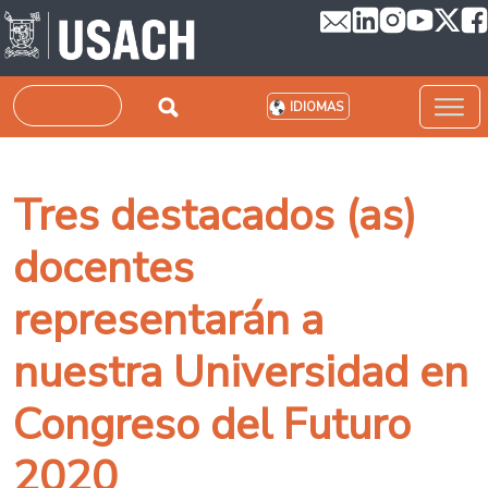
Pasar al contenido principal
Buscar
IDIOMAS
Tres destacados (as)
docentes
representarán a
nuestra Universidad en
Congreso del Futuro
2020