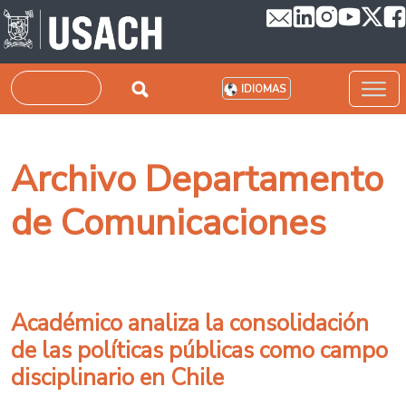
Pasar al contenido principal
Buscar
IDIOMAS
Archivo Departamento
de Comunicaciones
Académico analiza la consolidación
de las políticas públicas como campo
disciplinario en Chile