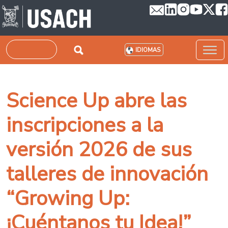
Pasar al contenido principal
Buscar
IDIOMAS
Science Up abre las
inscripciones a la
versión 2026 de sus
talleres de innovación
“Growing Up:
¡Cuéntanos tu Idea!”