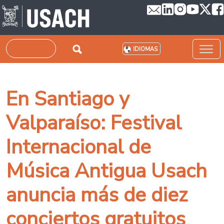
Pasar al contenido principal
Buscar
IDIOMAS
En Santiago y
Valparaíso: Festival
Internacional de
Música Antigua Usach
anuncia más de diez
conciertos gratuitos