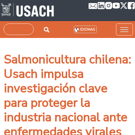
Pasar al contenido principal
Buscar
IDIOMAS
Salmonicultura chilena:
Usach impulsa
investigación clave
para proteger la
industria nacional ante
enfermedades virales