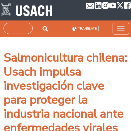
Skip to main content
Search
TRANSLATE
Salmonicultura chilena:
Usach impulsa
investigación clave
para proteger la
industria nacional ante
enfermedades virales