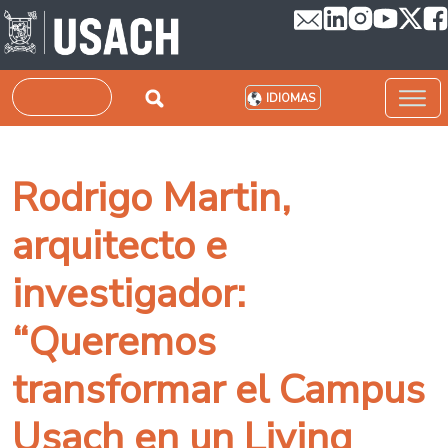
Pasar al contenido principal
Buscar
IDIOMAS
Rodrigo Martin,
arquitecto e
investigador:
“Queremos
transformar el Campus
Usach en un Living