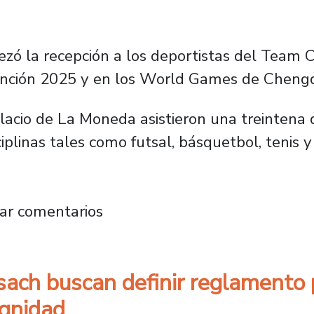
ezó la recepción a los deportistas del Team 
unción 2025 y en los World Games de Cheng
alacio de La Moneda asistieron una treintena 
linas tales como futsal, básquetbol, tenis y 
 Usach fueron invitados a recepción del Team
ar comentarios
sach buscan definir reglamento 
ignidad