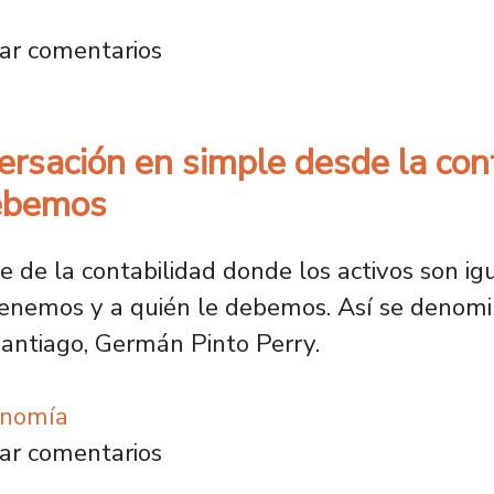
os Usach: la innovadora iniciativa que apoy
ar comentarios
ersación en simple desde la con
debemos
 de la contabilidad donde los activos son igu
 tenemos y a quién le debemos. Así se denomi
antiago, Germán Pinto Perry.
onomía
a conversación en simple desde la contabili
ar comentarios