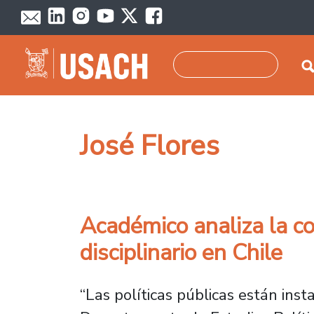
Pasar al contenido principal
Buscar
José Flores
Académico analiza la co
disciplinario en Chile
“Las políticas públicas están ins