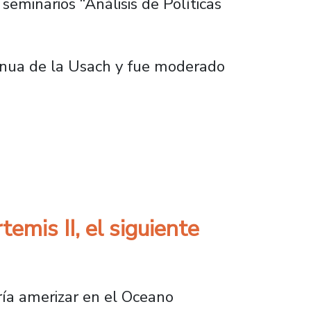
seminarios “Análisis de Políticas
tinua de la Usach y fue moderado
mo campo disciplinario en Chile
mis II, el siguiente
ría amerizar en el Oceano