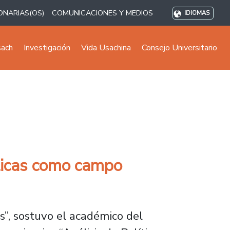
ONARIAS(OS)
COMUNICACIONES Y MEDIOS
IDIOMAS
sach
Investigación
Vida Usachina
Consejo Universitario
blicas como campo
s”, sostuvo el académico del