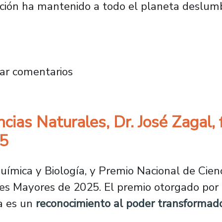
ración ha mantenido a todo el planeta deslu
a NASA en Planetario Usach: “Con Artemis II, 
ar comentarios
cias Naturales, Dr. José Zagal, 
25
ímica y Biología, y Premio Nacional de Cienci
es Mayores de 2025. El premio otorgado por 
ca es un
reconocimiento al poder transformado