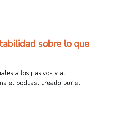
a a productores en ExpoMundoRural 2025
tabilidad sobre lo que
ales a los pasivos y al
na el podcast creado por el
dad sobre lo que tenemos y a quién le debemo