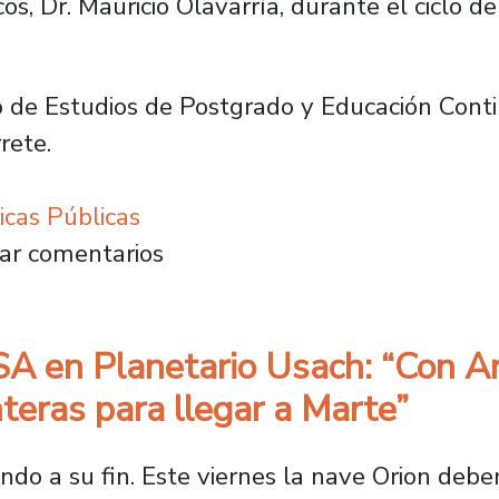
, Dr. Mauricio Olavarría, durante el ciclo de 
o de Estudios de Postgrado y Educación Con
rete.
icas Públicas
la consolidación de las políticas públicas co
ar comentarios
 en Planetario Usach: “Con Arte
nteras para llegar a Marte”
ndo a su fin. Este viernes la nave Orion debe