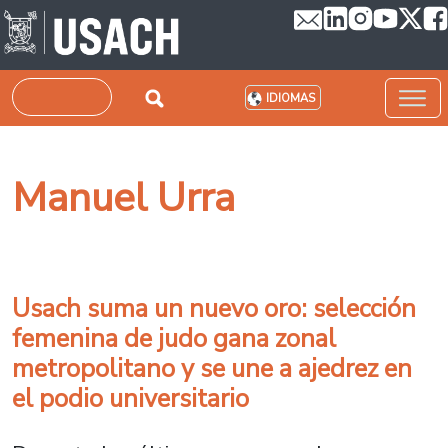
Pasar al contenido principal
Buscar
IDIOMAS
Manuel Urra
Usach suma un nuevo oro: selección
femenina de judo gana zonal
metropolitano y se une a ajedrez en
el podio universitario