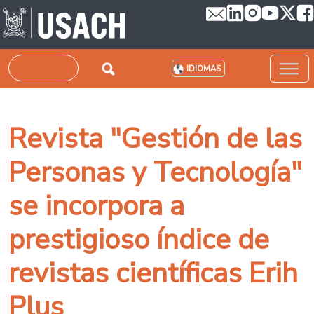
Pasar al contenido principal
Buscar
IDIOMAS
Revista "Gestión de las
Personas y Tecnología"
se incorpora a
prestigioso índice de
revistas científicas Erih
Plus