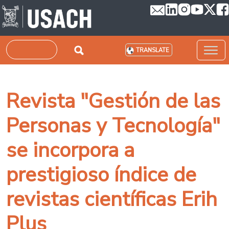
Skip to main content
Search
TRANSLATE
Revista "Gestión de las
Personas y Tecnología"
se incorpora a
prestigioso índice de
revistas científicas Erih
Plus