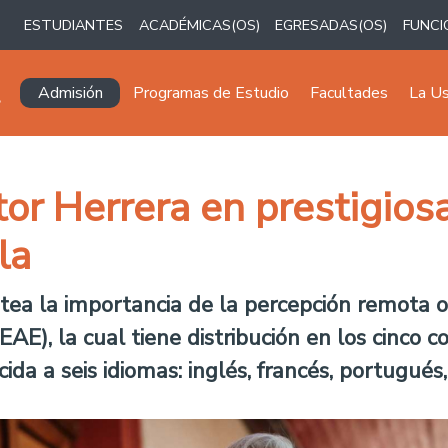
ESTUDIANTES
ACADÉMICAS(OS)
EGRESADAS(OS)
FUNCI
Navegación principal
Admisión
Programas de Estudio
Facultades
La U
tor Herrera en prestigiosa
la
tea la importancia de la percepción remota o
AE), la cual tiene distribución en los cinco 
ida a seis idiomas: inglés, francés, portugués,