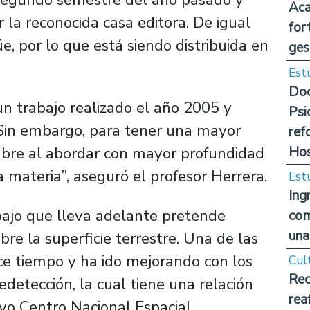
Aca
 la reconocida casa editora. De igual
for
e, por lo que está siendo distribuida en
ges
Est
Doc
 un trabajo realizado el año 2005 y
Psi
. Sin embargo, para tener una mayor
ref
Hos
mbre al abordar con mayor profundidad
a materia”, aseguró el profesor Herrera.
Est
Ing
abajo que lleva adelante pretende
com
una
e la superficie terrestre. Una de las
ace tiempo y ha ido mejorando con los
Cul
Rec
edetección, la cual tiene una relación
rea
vo Centro Nacional Espacial,