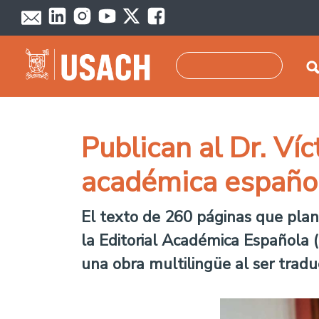
Pasar al contenido principal
Buscar
Publican al Dr. Víc
académica españo
El texto de 260 páginas que plan
la Editorial Académica Española (E
una obra multilingüe al ser traduc