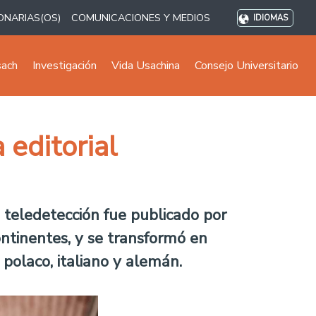
ONARIAS(OS)
COMUNICACIONES Y MEDIOS
IDIOMAS
sach
Investigación
Vida Usachina
Consejo Universitario
 editorial
 teledetección fue publicado por
continentes, y se transformó en
 polaco, italiano y alemán.