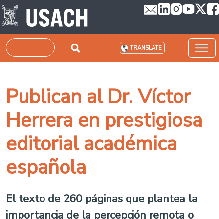
Skip to main content
Search
TRANSLATE
Publican al Dr. Víctor
Herrera en prestigiosa
editorial académica
española
El texto de 260 páginas que plantea la
importancia de la percepción remota o