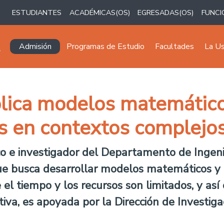
ESTUDIANTES
ACADÉMICAS(OS)
EGRESADAS(OS)
FUNCI
Navegación principal
Admisión
Programas de Estudio
Facultades
La U
lica modelos matemático
s en contextos complejo
o e investigador del Departamento de Ingenier
e busca desarrollar modelos matemáticos y
el tiempo y los recursos son limitados, y así 
tiva, es apoyada por la Dirección de Investiga