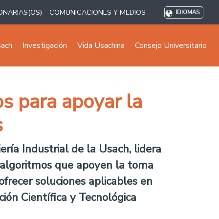
ONARIAS(OS)
COMUNICACIONES Y MEDIOS
IDIOMAS
sach
Investigación
Vida Usachina
Consejo Universitario
s para apoyar la
s
ía Industrial de la Usach, lidera
 algoritmos que apoyen la toma
ofrecer soluciones aplicables en
ción Científica y Tecnológica