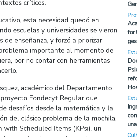
extos críticos.
Ge
Pro
ucativo, esta necesidad quedó en
Aca
ndo escuelas y universidades se vieron
for
 de enseñanza, y forzó a priorizar
ges
n problema importante al momento de
Est
uera, por no contar con herramientas
Doc
Psi
cerlo.
ref
Hos
Vásquez, académico del Departamento
un proyecto Fondecyt Regular que
Est
Ing
 de desafíos desde la matemática y la
com
ón del clásico problema de la mochila,
una
 with Scheduled Items (KPsi)
, un
Cul