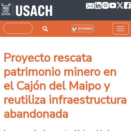
Pasar al contenido principal
Buscar
IDIOMAS
Proyecto rescata
patrimonio minero en
el Cajón del Maipo y
reutiliza infraestructura
abandonada